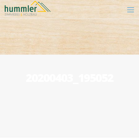
20200403_195052