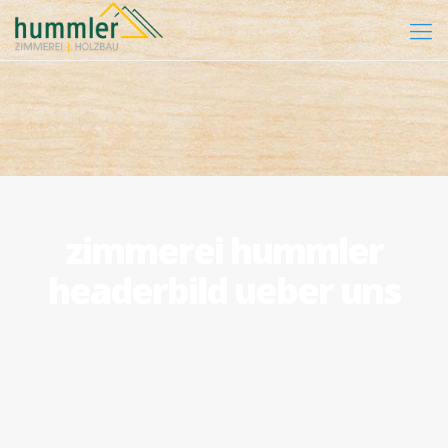
zimmerei hummler
headerbild ueber uns