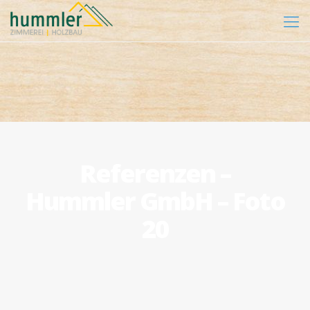
Referenzen –
Hummler GmbH – Foto
20