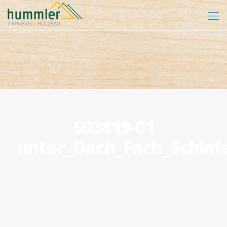
503819-01
unter_Dach_Fach_Schlaf