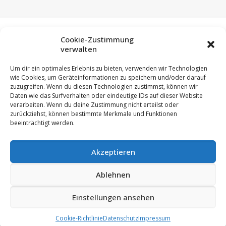
Cookie-Zustimmung
verwalten
Um dir ein optimales Erlebnis zu bieten, verwenden wir Technologien
wie Cookies, um Geräteinformationen zu speichern und/oder darauf
zuzugreifen. Wenn du diesen Technologien zustimmst, können wir
Daten wie das Surfverhalten oder eindeutige IDs auf dieser Website
verarbeiten. Wenn du deine Zustimmung nicht erteilst oder
zurückziehst, können bestimmte Merkmale und Funktionen
beeinträchtigt werden.
Akzeptieren
Ablehnen
© 2023 Hummler GmbH | 88433 Schemmerberg
|
Impressum
|
Datenschutz
|
Einstellungen ansehen
Cookie-Richtlinie
Datenschutz
Impressum